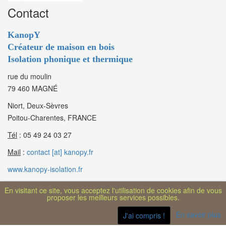
Contact
KanopY
Créateur de maison en bois
Isolation phonique et thermique
rue du moulin
79 460 MAGNÉ
Niort, Deux-Sèvres
Poitou-Charentes, FRANCE
Tél
: 05 49 24 03 27
Mail
:
contact [at] kanopy.fr
www.kanopy-isolation.fr
En visitant ce site, vous acceptez l'utilisation de cookies afin de vous
proposer les meilleurs services possibles.
En savoir plus
J'ai compris !